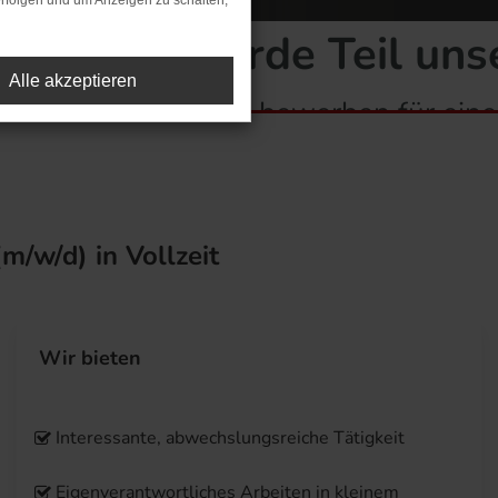
rfolgen und um Anzeigen zu schalten,
ut? Dann werde Teil uns
Alle akzeptieren
Jetzt bewerben für ei
m/w/d) in Vollzeit
Wir bieten
Interessante, abwechslungsreiche Tätigkeit
Eigenverantwortliches Arbeiten in kleinem