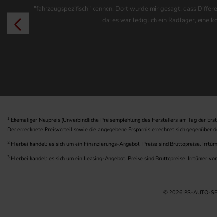
"fahrzeugspezifisch" kennen. Dort wurde mir gesagt, dass Differe
da: es war lediglich ein Radlager, eine 
1
Ehemaliger Neupreis (Unverbindliche Preisempfehlung des Herstellers am Tag der Erst
Der errechnete Preisvorteil sowie die angegebene Ersparnis errechnet sich gegenüber d
2
Hierbei handelt es sich um ein Finanzierungs-Angebot. Preise sind Bruttopreise. Irrtü
3
Hierbei handelt es sich um ein Leasing-Angebot. Preise sind Bruttopreise. Irrtümer vo
© 2026 PS-AUTO-SERVI