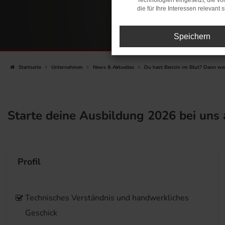
Technologien eingesetzt, die v
die für Ihre Interessen relevant s
Speichern
Startseite
Unternehmen
News & Aktuelles
Du hast Benzin im Blut? Dann wer
Starte deine Ausbildung 2026 bei uns a
Profil
Technisches Verständnis und handwerkliches
Geschick