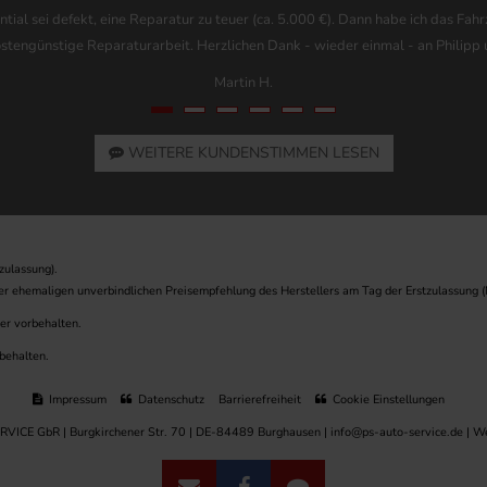
ntial sei defekt, eine Reparatur zu teuer (ca. 5.000 €). Dann habe ich das Fa
kostengünstige Reparaturarbeit. Herzlichen Dank - wieder einmal - an Philipp 
Martin H.
WEITERE KUNDENSTIMMEN LESEN
zulassung).
er ehemaligen unverbindlichen Preisempfehlung des Herstellers am Tag der Erstzulassung (
mer vorbehalten.
rbehalten.
Impressum
Datenschutz
Barrierefreiheit
Cookie Einstellungen
CE GbR | Burgkirchener Str. 70 | DE-84489 Burghausen | info@ps-auto-service.de |
We