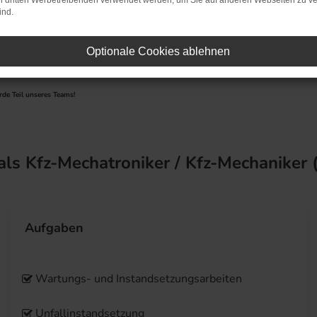
on dritten Werbetreibenden verwendet werden, um Sie auf anderen Webseiten zu ve
ind.
Du hast Benzin im Bl
Optionale Cookies ablehnen
de Teil unseres Teams!
ls Kfz-Mechatroniker / Kfz-Mechaniker (
Aufgaben
Wartungs- und Instandsetzungsarbeiten
Unfallinstandsetzung