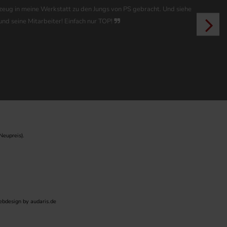
hrzeug in meine Werkstatt zu den Jungs von PS gebracht. Und siehe
und seine Mitarbeiter! Einfach nur TOP!
Neupreis).
bdesign by audaris.de