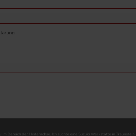
klärung
.
im Bereich der Hinterachse. Ich suchte eine Suzuki Werkstätte in Traunstein