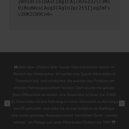
ZW91dCI6IDAsCiAgICAicHJvZ3Jlc3Mi
OiBudWxsLAogICAgInJpc2t5IjogZmFs
c2UKICB9Cn0=
ber 20Jahre alter Suzuki Vitara brummte massiv im
Wir bri
der Hinterachse. Ich suchte eine Suzuki Werkstätte in
sind i
ein auf, weil ich dachte, die würden das Problem am
Reparature
"fahrzeugspezifisch" kennen. Dort wurde mir gesagt,
gepaart 
erential sei defekt, eine Reparatur zu teuer (ca. 5.000
abe ich das Fahrzeug in meine Werkstatt zu den Jungs
bracht. Und siehe da: es war lediglich ein Radlager,
engünstige Reparaturarbeit. Herzlichen Dank - wieder
 an Philipp und seine Mitarbeiter! Einfach nur TOP!