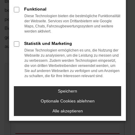
Bitte haben Sie Verständnis, dass dieses Angebot
Funktional
beidseitig unverbindlich ist und sich vorbehaltlich einer
Diese Technologien bieten die bestmögliche Funktionalität
persönlichen Begutachtung des Fahrzeuges versteht.
der Webseite. Services von Drittanbietern wie Google
Maps, Chats, Fahrzeugbewertungssystem und weitere
Beachten Sie bitte auch, dass unser Angebot umso
werden aktiviert.
genauer sein kann, je vollständiger Sie das Formular
Statistik und Marketing
ausfüllen.
Diese Technologien ermöglichen es uns, die Nutzung der
Webseite zu analysieren, um die Leistung zu messen und
zu verbessern. Zudem werden Technologien eingesetzt,
die von dritten Werbetreibenden verwendet werden, um
Sie auf anderen Webseiten zu verfolgen und um Anzeigen
Fahrzeugdaten
zu schalten, die für Ihre Interessen relevant sind.
Speichern
Hersteller
*
Optionale Cookies ablehnen
Alle akzeptieren
Modell
*