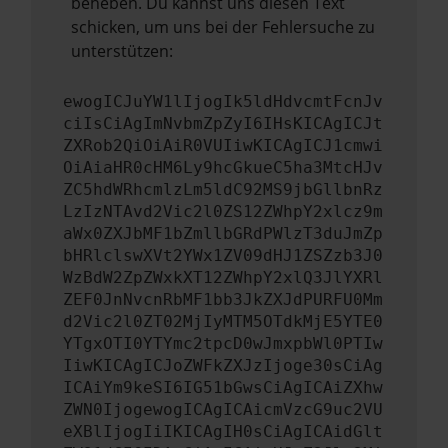
beheben. Du kannst uns diesen Text
schicken, um uns bei der Fehlersuche zu
unterstützen:
ewogICJuYW1lIjogIk5ldHdvcmtFcnJv
ciIsCiAgImNvbmZpZyI6IHsKICAgICJt
ZXRob2QiOiAiR0VUIiwKICAgICJ1cmwi
OiAiaHR0cHM6Ly9hcGkueC5ha3MtcHJv
ZC5hdWRhcmlzLm5ldC92MS9jbGllbnRz
LzIzNTAvd2Vic2l0ZS12ZWhpY2xlcz9m
aWx0ZXJbMF1bZmllbGRdPWlzT3duJmZp
bHRlclswXVt2YWx1ZV09dHJ1ZSZzb3J0
WzBdW2ZpZWxkXT12ZWhpY2xlQ3JlYXRl
ZEF0JnNvcnRbMF1bb3JkZXJdPURFU0Mm
d2Vic2l0ZT02MjIyMTM5OTdkMjE5YTE0
YTgxOTI0YTYmc2tpcD0wJmxpbWl0PTIw
IiwKICAgICJoZWFkZXJzIjoge30sCiAg
ICAiYm9keSI6IG51bGwsCiAgICAiZXhw
ZWN0IjogewogICAgICAicmVzcG9uc2VU
eXBlIjogIiIKICAgIH0sCiAgICAidGlt