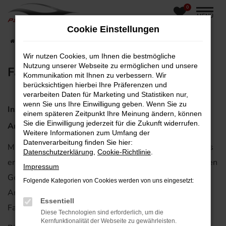
0
MENÜ
Zum
Cookie Einstellungen
Hauptinhalt
Startseite
Fahrzeugankauf
springen
Wir nutzen Cookies, um Ihnen die bestmögliche
Nutzung unserer Webseite zu ermöglichen und unsere
Fahrzeugankauf
Kommunikation mit Ihnen zu verbessern. Wir
berücksichtigen hierbei Ihre Präferenzen und
verarbeiten Daten für Marketing und Statistiken nur,
wenn Sie uns Ihre Einwilligung geben. Wenn Sie zu
Inzahlungnahme leicht gemacht - Ihr unverbindliches
einem späteren Zeitpunkt Ihre Meinung ändern, können
Sie die Einwilligung jederzeit für die Zukunft widerrufen.
Angebot
Weitere Informationen zum Umfang der
Datenverarbeitung finden Sie hier:
Mithilfe des nachfolgenden Inzahlungnahme-Formulares
Datenschutzerklärung
,
Cookie-Richtlinie
.
erstellen wir Ihnen gerne kostenlos ein Angebot für Ihren
Impressum
Gebrauchtwagen. Sie können Ihren Gebrauchten als
Folgende Kategorien von Cookies werden von uns eingesetzt:
Anzahlung bei einer Finanzierung oder beim Kauf eines
Essentiell
Fahrzeuges bei uns in Zahlung geben.
Diese Technologien sind erforderlich, um die
Kernfunktionalität der Webseite zu gewährleisten.